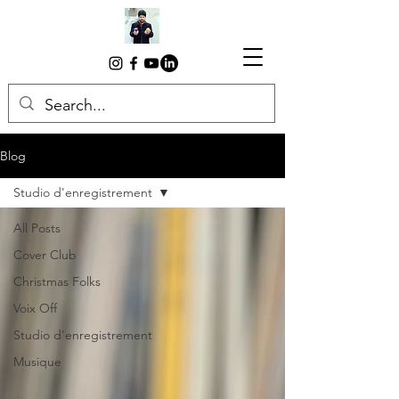
Blog
Studio d'enregistrement
All Posts
Cover Club
Christmas Folks
Voix Off
Studio d'enregistrement
Musique