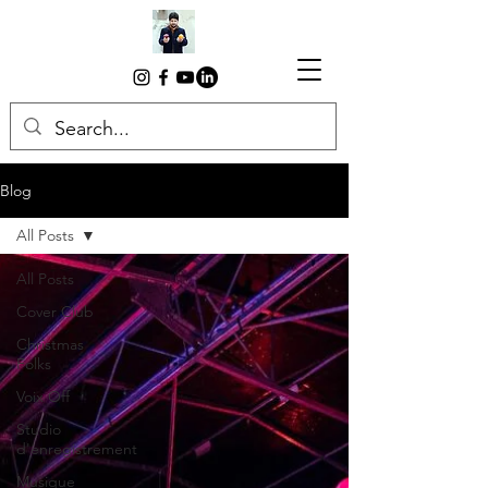
Blog
All Posts
All Posts
Cover Club
Christmas
Folks
Voix Off
Studio
d'enregistrement
Musique