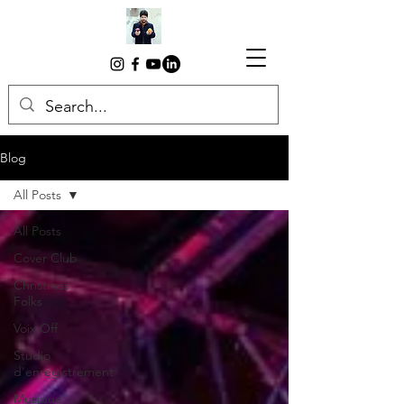
Blog
All Posts
All Posts
Cover Club
Christmas
Folks
Voix Off
Studio
d'enregistrement
Musique